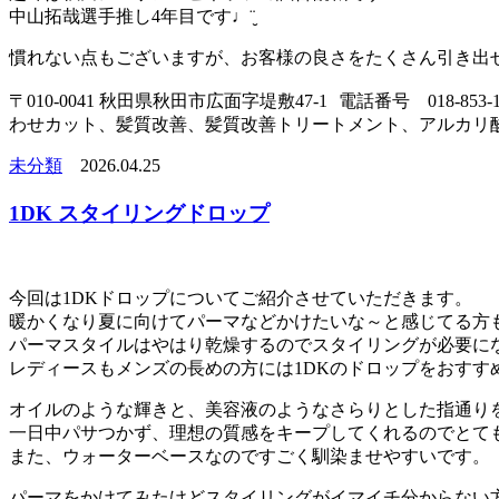
中山拓哉選手推し4年目です♩¨̮
慣れない点もございますが、お客様の良さをたくさん引き出
〒010-0041 秋田県秋田市広面字堤敷47-1 電話番号 018-
わせカット、髪質改善、髪質改善トリートメント、アルカリ
未分類
2026.04.25
1DK スタイリングドロップ
今回は1DKドロップについてご紹介させていただきます。
暖かくなり夏に向けてパーマなどかけたいな～と感じてる方
パーマスタイルはやはり乾燥するのでスタイリングが必要に
レディースもメンズの長めの方には1DKのドロップをおすす
オイルのような輝きと、美容液のようなさらりとした指通り
一日中パサつかず、理想の質感をキープしてくれるのでとて
また、ウォーターベースなのですごく馴染ませやすいです。
パーマをかけてみたけどスタイリングがイマイチ分からない