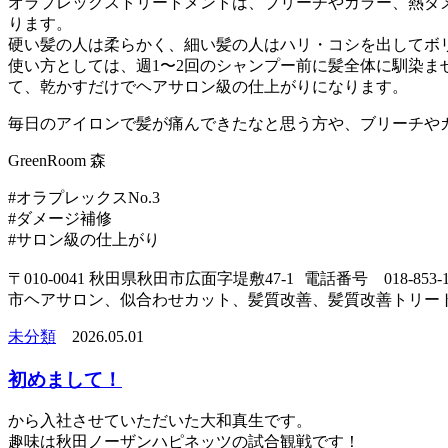
オラプレックストリートメントは、ブリーチやカラー、熱ダ
ります。
硬い髪の人は柔らかく、細い髪の人はハリ・コシを出してボ
使い方としては、週1〜2回のシャンプー前に髪全体に馴染ま
て、乾かすだけでヘアサロン級の仕上がりになります。
毎日のアイロンで髪が痛んできたなと思う方や、ブリーチや
GreenRoom 森
#オラプレックスNo.3
#ダメージ補修
#サロン級の仕上がり
〒010-0041 秋田県秋田市広面字堤敷47-1 電話番号 018-
市ヘアサロン、似合わせカット、髪質改善、髪質改善トリー
未分類
2026.05.01
初めまして！
から入社させていただいた大和真生です。
趣味は秋田ノーザンハピネッツの試合観戦です！