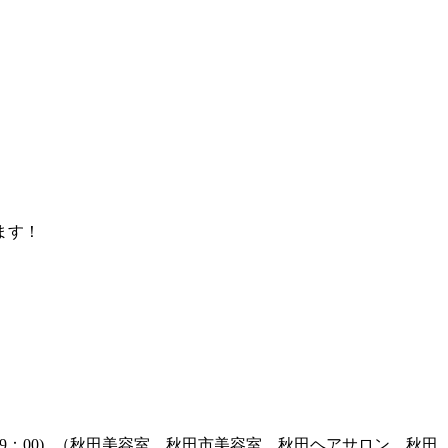
ます！
0：00～19：00) （秋田美容室、秋田市美容室、秋田ヘアサロン、秋田