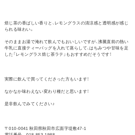
焙じ茶の香ばしい香りと、レモングラスの清涼感と透明感が感じ
られる味わい。
そのままお湯で淹れて飲んでもおいしいですが、沸騰直前の熱い
牛乳に直接ティーバッグを入れて蒸らして、はちみつや甘味を足
した「レモングラス焙じ茶ラテ」もおすすめだそうです！
実際に飲んで買ってくださった方もいます！
なかなか味わえない変わり種だと思います！
是非飲んでみてください♪
〒010-0041 秋田県秋田市広面字堤敷47-1
電話番号 018-853-1988