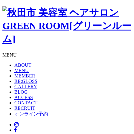
MENU
ABOUT
MENU
MEMBER
RE:GLOSS
GALLERY
BLOG
ACCESS
CONTACT
RECRUIT
オンライン予約