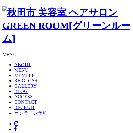
MENU
ABOUT
MENU
MEMBER
RE:GLOSS
GALLERY
BLOG
ACCESS
CONTACT
RECRUIT
オンライン予約