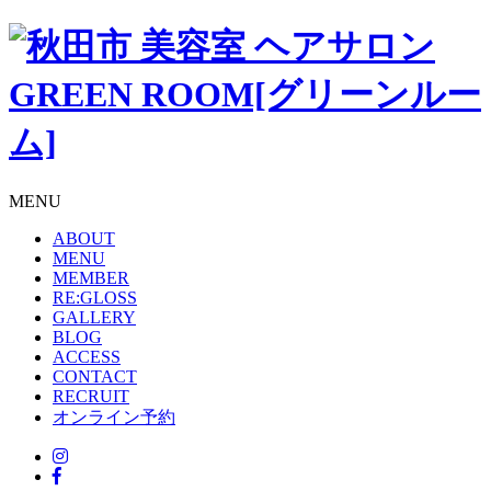
MENU
ABOUT
MENU
MEMBER
RE:GLOSS
GALLERY
BLOG
ACCESS
CONTACT
RECRUIT
オンライン予約