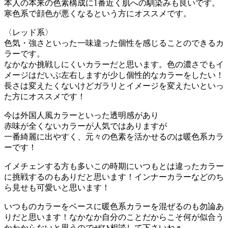
本人の本来の色素構成に1番近く肌への馴染みも良いです。
寒色系で顔色が悪くなるという方にオススメです。
〈レッド系〉
色気・強さといった一味違った個性を感じることのできるカ
ラーです。
なかなか挑戦しにくいカラーだと思います。色の濃さでもイ
メージはだいぶ左右しますが少し個性的なカラーをしたい！
長さは変えたくないけどガラリとイメージを変えたいといっ
た方にオススメです！
今は外国人風カラーといった透明感があり
赤味が全くないカラーが人気ではありますが
一番綺麗に出やすく、元々の色素を活かせるのは暖色系カラ
ーです！
イメチェンする方も多いこの時期にいつもとは違ったカラー
に挑戦するのもありだと思います！インナーカラーなどのち
ら見せも可愛いと思います！
いつものカラーをベースに暖色系カラーを混ぜるのも勿論あ
りだと思います！なかなか自分のことだからこそ何が似合う
かわからないと思うのでぜひ相談して下さいね♬