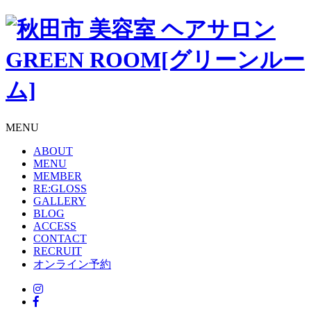
MENU
ABOUT
MENU
MEMBER
RE:GLOSS
GALLERY
BLOG
ACCESS
CONTACT
RECRUIT
オンライン予約