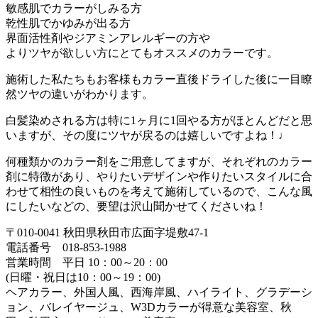
敏感肌でカラーがしみる方
乾性肌でかゆみが出る方
界面活性剤やジアミンアレルギーの方や
よりツヤが欲しい方にとてもオススメのカラーです。
施術した私たちもお客様もカラー直後ドライした後に一目瞭
然ツヤの違いがわかります。
白髪染めされる方は特に1ヶ月に1回やる方がほとんどだと思
いますが、その度にツヤが戻るのは嬉しいですよね！♩
何種類かのカラー剤をご用意してますが、それぞれのカラー
剤に特徴があり、やりたいデザインや作りたいスタイルに合
わせて相性の良いものを考えて施術しているので、こんな風
にしたいなどの、要望は沢山聞かせてくださいね！
〒010-0041 秋田県秋田市広面字堤敷47-1
電話番号 018-853-1988
営業時間 平日 10：00～20：00
(日曜・祝日は10：00～19：00)
ヘアカラー、外国人風、西海岸風、ハイライト、グラデーシ
ョン、バレイヤージュ、W3Dカラーが得意な美容室、秋