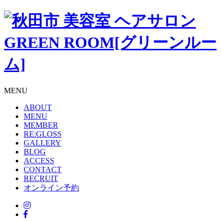
MENU
ABOUT
MENU
MEMBER
RE:GLOSS
GALLERY
BLOG
ACCESS
CONTACT
RECRUIT
オンライン予約