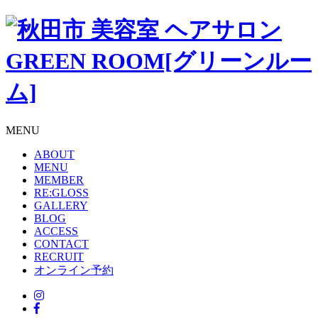
MENU
ABOUT
MENU
MEMBER
RE:GLOSS
GALLERY
BLOG
ACCESS
CONTACT
RECRUIT
オンライン予約