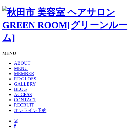
MENU
ABOUT
MENU
MEMBER
RE:GLOSS
GALLERY
BLOG
ACCESS
CONTACT
RECRUIT
オンライン予約