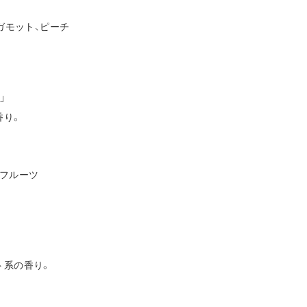
ガモット、ピーチ
」
香り。
ルーツ
系の香り。