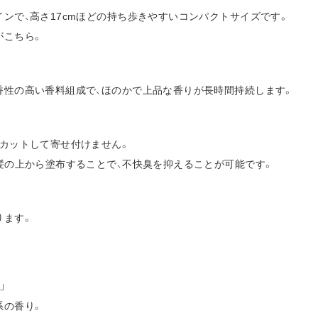
ンで、高さ17cmほどの持ち歩きやすいコンパクトサイズです。
がこちら。
香性の高い香料組成で、ほのかで上品な香りが長時間持続します。
カットして寄せ付けません。
髪の上から塗布することで、不快臭を抑えることが可能です。
ります。
」
系の香り。