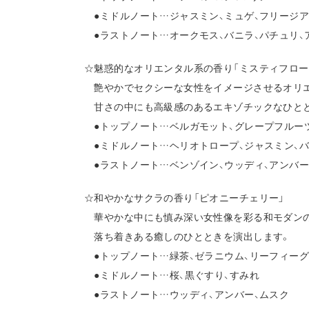
●ミドルノート…ジャスミン、ミュゲ、フリージア
●ラストノート…オークモス、バニラ、パチュリ、
☆魅惑的なオリエンタル系の香り「ミスティフロー
艶やかでセクシーな女性をイメージさせるオリエ
甘さの中にも高級感のあるエキゾチックなひとと
●トップノート…ベルガモット、グレープフルーツ
●ミドルノート…ヘリオトロープ、ジャスミン、バ
●ラストノート…ベンゾイン、ウッディ、アンバー
☆和やかなサクラの香り「ピオニーチェリー」
華やかな中にも慎み深い女性像を彩る和モダン
落ち着きある癒しのひとときを演出します。
●トップノート…緑茶、ゼラニウム、リーフィー
●ミドルノート…桜、黒ぐすり、すみれ
●ラストノート…ウッディ、アンバー、ムスク