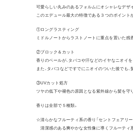
可愛らしい丸みのあるフォルムにオシャレなデザイ
このエデュール最大の特徴である３つのポイント
①ロングラスティング
ミドルノートからラストノートに重点を置いた残
②ブロック＆カット
香りのベールが、タバコや汗などのイヤなニオイを
また、タバコなどですでにニオイのついた後でも、
③UVカット処方
ツヤの低下や褪色の原因となる紫外線から髪を守
香りは全部で５種類。
☆清らかなフルーティ系の香り「セントフェアリー
清潔感のある爽やかな女性像に導くフルーティ