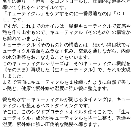
名前の通り、「湿度」をコントロールし、圧倒的な艶髪へと
導いてくれるヘアオイルです。
「キューティクル」をケアするのに一番最適なのは「ＯＩ
Ｌ」です。
ですが、これまでのオイルは、疑似キューティクルで質感や
艶を作り出すもので、キューティクル《そのもの》の構造か
ら離れていました。
キューティクル《そのもの》の構造とは、細かい網目状でキ
ューティクル表面をムラなく包み、空気を通しながら、内側
の水分調整をおこなえることをいいます。
このキューティクルシリーズは、そのキューティクル機能を
《そのまま》再現した【生キューティクル】で、それを実現
しました。
まるで表面にキューティクルを１枚纏ったように自然で美し
い艶と、健康で紫外線や湿度に強い髪に整えます。
髪を乾かす＝キューティクルが閉じるタイミングは、キュー
ティクルを整えるベストタイミングです。
そこに、このシツドプロテクトオイルを使うことで、「生キ
ューティクル」成分がキューティクルを均一に整え、乾燥や
湿度、紫外線に強い圧倒的な艶髪へ導きます。