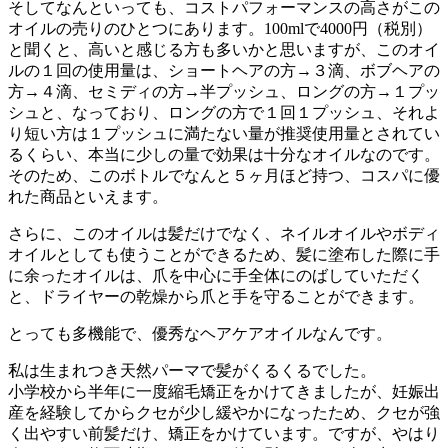
そしてなんといっても、コストパフォーマンスの高さがこの
オイルの売りのひとつにあります。100mlで4000円（税別）
と聞くと、高いと感じる方も多いかと思いますが、このオイ
ルの１回の使用量は、ショートヘアの方→３滴、ボブヘアの
方→４滴、セミディの方→半プッシュ、ロングの方→１プッ
シュと、なっており、ロングの方で１回１プッシュ、それよ
り短い方は１プッシュに満たない量が推奨使用量とされてい
るくらい、本当に少しの量で効果は十分なオイルなのです。
そのため、このボトルでなんと５ヶ月ほど持つ、コスパに優
れた商品といえます。
さらに、このオイルは髪だけでなく、ネイルオイルやボディ
オイルとしても使うことができるため、髪に塗布した際に手
に余ったオイルは、爪を中心に手全体にのばしていただく
と、ドライヤーの乾燥から爪と手を守ることができます。
とっても多機能で、優秀なヘアケアオイルなんです。
私は生まれつき天然パーマで髪がくるくるでした。
小学校から半年に一度縮毛矯正をかけてきましたが、妊娠出
産を経験してからクセが少し緩やかになったため、クセが強
く出やすい前髪だけ、矯正をかけています。ですが、やはり