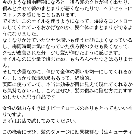
今のような梅雨時期になると、後ろ髪のクセが強く出たり、
傷みとクセで髪のまとまりが悪くなったりで、ヘアセットに
ストレスを感じることもあります。
ですが、このオイルを使うようになって、湿度をコントロー
ルしてくれているおかげなのか、髪全体にまとまりがでるよ
うになりました。
なくなりかけていたツヤや潤いも使うたびによくなっている
し、梅雨時期に気になっていた後ろ髪のクセも良くなって、
クセが改善された分、少し髪が伸びたように感じます。
オイルなのに少量で済むため、もちろんべたつきはありませ
ん。
そして少量なのに、伸びて全体の潤いを均一にしてくれるか
ら、しっかり保湿効果もあって、経済的。
実際に使っていて、本当に効果が目に見えて現れてくれるか
ら気持ちがいいし、これはぜひ、髪の傷みに悩む方におすす
めしたいと思う商品です。
女性の魅力を引き出すピーチローズの香りもとってもいい香
りですよ。
まずはお店で試してみてください。
この機会にぜひ、髪のダメージに効果抜群な【生キューティ