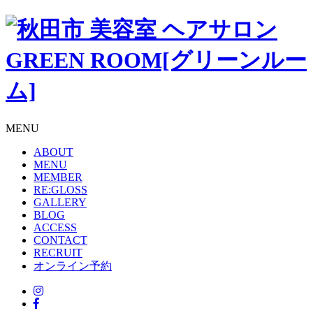
MENU
ABOUT
MENU
MEMBER
RE:GLOSS
GALLERY
BLOG
ACCESS
CONTACT
RECRUIT
オンライン予約